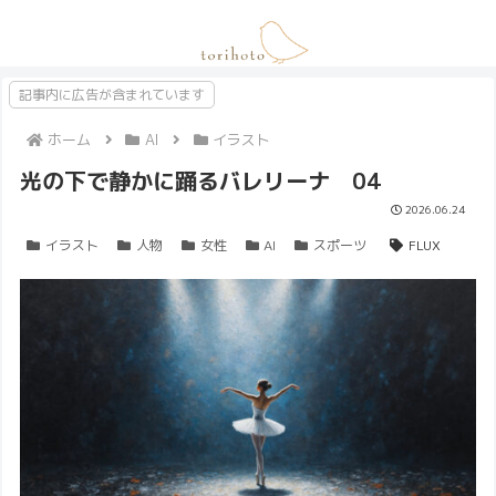
記事内に広告が含まれています
ホーム
AI
イラスト
光の下で静かに踊るバレリーナ 04
2026.06.24
イラスト
人物
女性
AI
スポーツ
FLUX