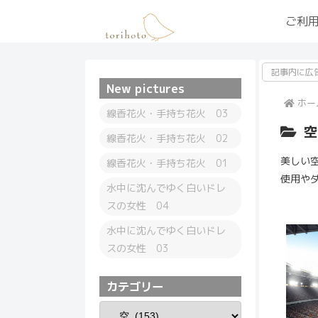
ご利
記事内に広
New pictures
ホー
線香花火・手持ち花火 03
空
線香花火・手持ち花火 02
美しい
線香花火・手持ち花火 01
使用や
水中に沈んでゆく白いドレ
スの女性 04
水中に沈んでゆく白いドレ
スの女性 03
カテゴリー