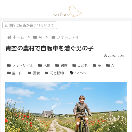
記事内に広告が含まれています
ホーム
AI
フォトリアル
青空の農村で自転車を漕ぐ男の子
2025.12.28
フォトリアル
人物
男性
こども
空
AI
里・山
風景
花と植物
Gemini