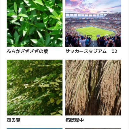
ふちがぎざぎざの葉
サッカースタジアム 02
茂る葉
稲乾燥中