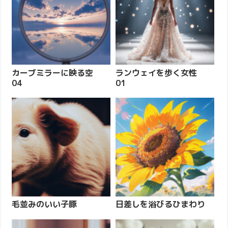
カーブミラーに映る空
ランウェイを歩く女性
04
01
毛並みのいい子豚
日差しを浴びるひまわり