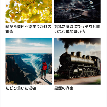
緑から黄色へ染まりかけの
荒れた廃墟にひっそりと咲
銀杏
いた可憐な白い花
たどり着いた渓谷
黒煙の汽車