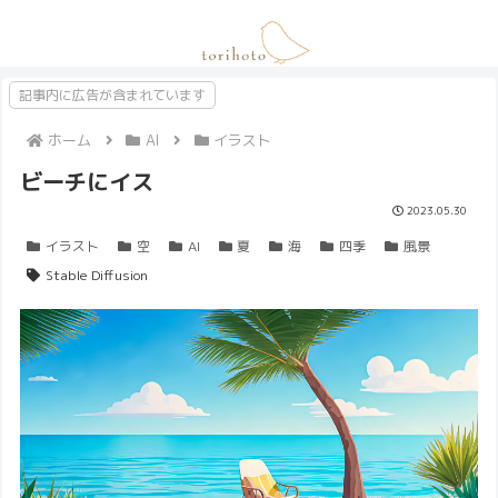
記事内に広告が含まれています
ホーム
AI
イラスト
ビーチにイス
2023.05.30
イラスト
空
AI
夏
海
四季
風景
Stable Diffusion