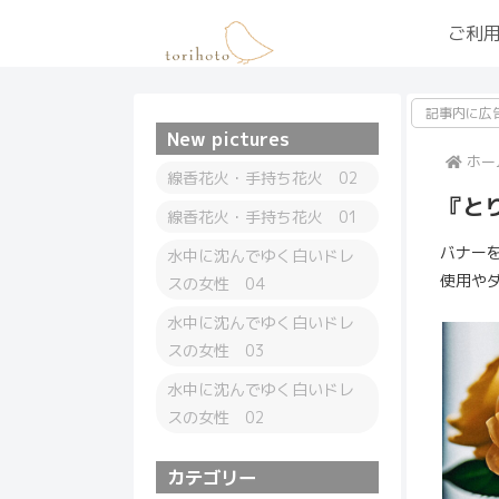
ご利
記事内に広
New pictures
ホー
線香花火・手持ち花火 02
『と
線香花火・手持ち花火 01
バナー
水中に沈んでゆく白いドレ
使用や
スの女性 04
水中に沈んでゆく白いドレ
スの女性 03
水中に沈んでゆく白いドレ
スの女性 02
カテゴリー