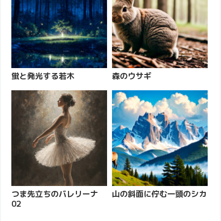
蛍と発光する若木
森のウサギ
つま先立ちのバレリーナ
山の斜面に佇む一頭のシカ
02