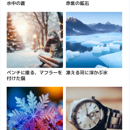
水中の蒼
赤紫の鉱石
ベンチに座る、マフラーを
凍える河に浮かぶ氷
付けた猫