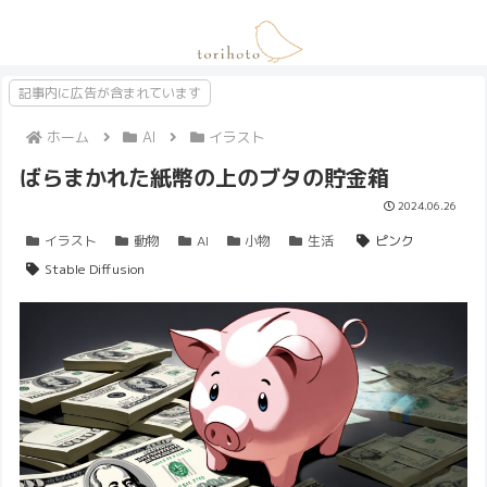
記事内に広告が含まれています
ホーム
AI
イラスト
ばらまかれた紙幣の上のブタの貯金箱
2024.06.26
イラスト
動物
AI
小物
生活
ピンク
Stable Diffusion