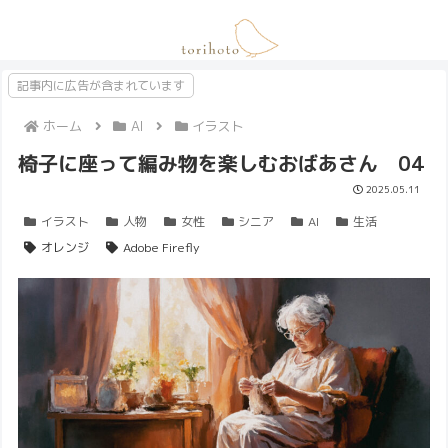
記事内に広告が含まれています
ホーム
AI
イラスト
椅子に座って編み物を楽しむおばあさん 04
2025.05.11
イラスト
人物
女性
シニア
AI
生活
オレンジ
Adobe Firefly