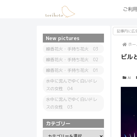
ご利
記事内に広
New pictures
ホー
線香花火・手持ち花火 03
ビル
線香花火・手持ち花火 02
線香花火・手持ち花火 01
AI
水中に沈んでゆく白いドレ
スの女性 04
水中に沈んでゆく白いドレ
スの女性 03
カテゴリー