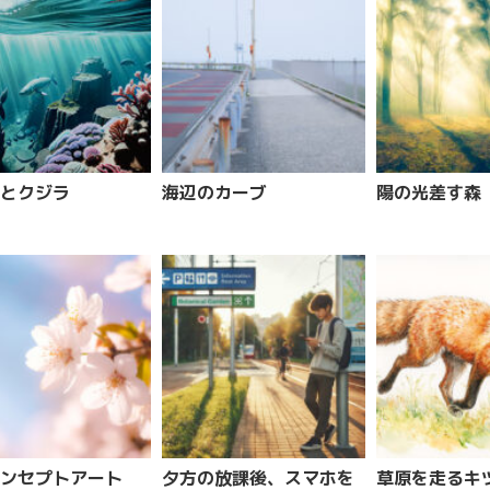
とクジラ
海辺のカーブ
陽の光差す森
コンセプトアート
夕方の放課後、スマホを
草原を走るキ