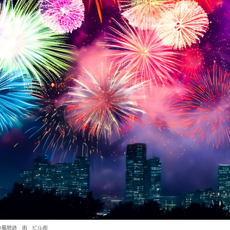
の風物詩 街 ビル街