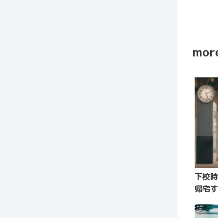
more
下校時
帰宅す