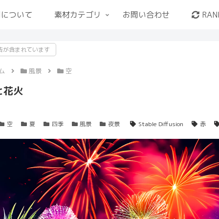
用について
素材カテゴリ
お問い合わせ
RAN
告が含まれています
ム
風景
空
と花火
空
夏
四季
風景
夜景
Stable Diffusion
赤