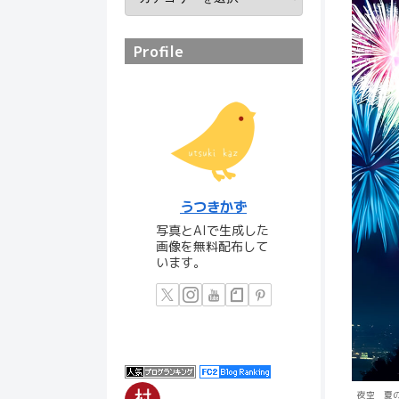
Profile
うつきかず
写真とAIで生成した
画像を無料配布して
います。
夜空 夏