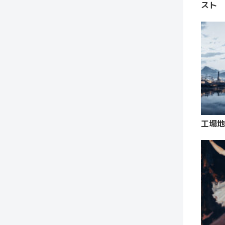
スト 
工場地