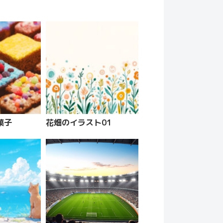
菓子
花畑のイラスト01