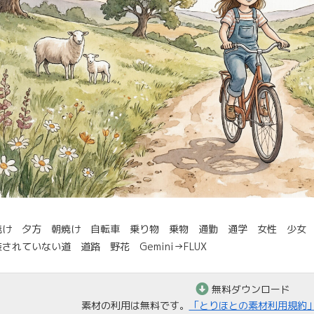
焼け 夕方 朝焼け 自転車 乗り物 乗物 通勤 通学 女性 少女
されていない道 道路 野花 Gemini→FLUX
無料ダウンロード
素材の利用は無料です。
「とりほとの素材利用規約