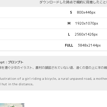
ダウンロードした時点で規約に同意したこと
S
800x446px
M
1920x1070px
L
2560x1426px
FULL
3848x2144px
mpt : プロンプト
車を漕ぐ少女のイラスト、農村の舗装されていない道、遠くの草の上に羊の親
lustration of a girl riding a bicycle, a rural unpaved road, a moth
 hut in the distance,