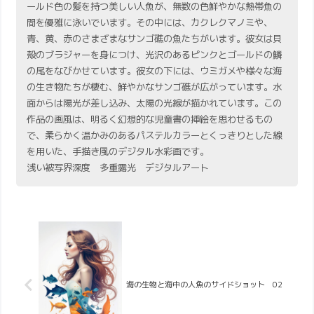
ールド色の髪を持つ美しい人魚が、無数の色鮮やかな熱帯魚の
間を優雅に泳いでいます。その中には、カクレクマノミや、
青、黄、赤のさまざまなサンゴ礁の魚たちがいます。彼女は貝
殻のブラジャーを身につけ、光沢のあるピンクとゴールドの鱗
の尾をなびかせています。彼女の下には、ウミガメや様々な海
の生き物たちが棲む、鮮やかなサンゴ礁が広がっています。水
面からは陽光が差し込み、太陽の光線が描かれています。この
作品の画風は、明るく幻想的な児童書の挿絵を思わせるもの
で、柔らかく温かみのあるパステルカラーとくっきりとした線
を用いた、手描き風のデジタル水彩画です。
浅い被写界深度 多重露光 デジタルアート
海の生物と海中の人魚のサイドショット 02