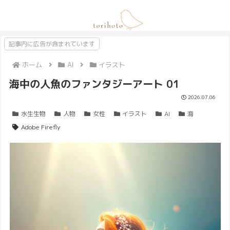
記事内に広告が含まれています
ホーム
AI
イラスト
海中の人魚のファンタジーアート 01
2026.07.06
水生生物
人物
女性
イラスト
AI
海
Adobe Firefly