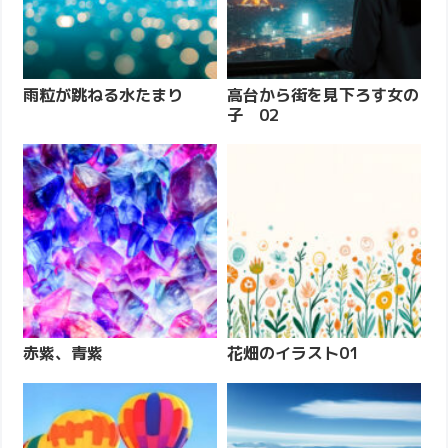
雨粒が跳ねる水たまり
高台から街を見下ろす女の
子 02
赤紫、青紫
花畑のイラスト01