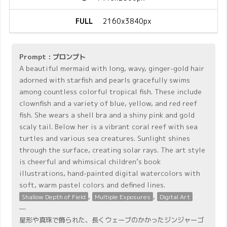
FULL
2160x3840px
Prompt : プロンプト
A beautiful mermaid with long, wavy, ginger-gold hair
adorned with starfish and pearls gracefully swims
among countless colorful tropical fish. These include
clownfish and a variety of blue, yellow, and red reef
fish. She wears a shell bra and a shiny pink and gold
scaly tail. Below her is a vibrant coral reef with sea
turtles and various sea creatures. Sunlight shines
through the surface, creating solar rays. The art style
is cheerful and whimsical children’s book
illustrations, hand-painted digital watercolors with
soft, warm pastel colors and defined lines.
,
,
Shallow Depth of Field
Multiple Exposures
Digital Art
—
星形や真珠で飾られた、長くウェーブのかかったジンジャーゴ