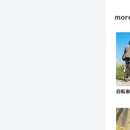
more
自転車