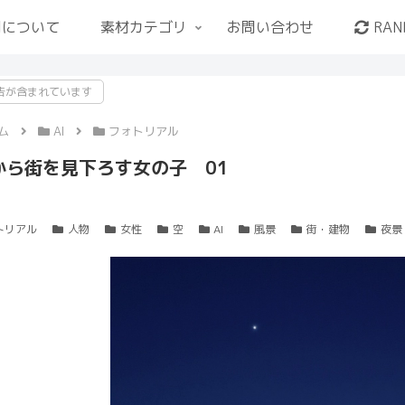
用について
素材カテゴリ
お問い合わせ
RAN
告が含まれています
ム
AI
フォトリアル
から街を見下ろす女の子 01
トリアル
人物
女性
空
AI
風景
街・建物
夜景