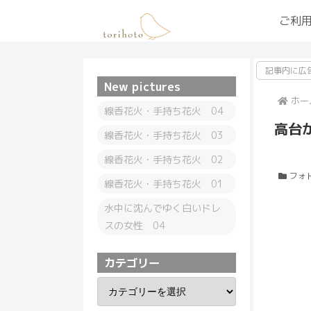
ご利
記事内に広
New pictures
ホー
線香花火・手持ち花火 04
高台
線香花火・手持ち花火 03
線香花火・手持ち花火 02
フォ
線香花火・手持ち花火 01
水中に沈んでゆく白いドレ
スの女性 04
カテゴリー