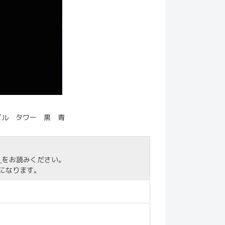
ビル タワー 黒 青
」
をお読みください。
になります。