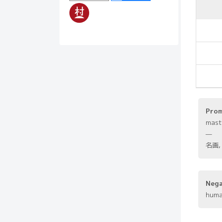
Pro
mast
—
名画,
Neg
human