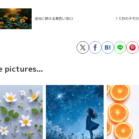
逆光に映える黄色い花02
１５匹の子犬の
 pictures...