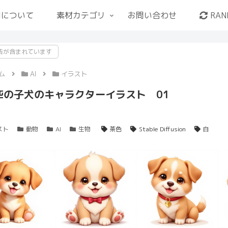
用について
素材カテゴリ
お問い合わせ
RAN
告が含まれています
ム
AI
イラスト
匹の子犬のキャラクターイラスト 01
スト
動物
AI
生物
茶色
Stable Diffusion
白