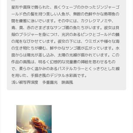
—
星形や真珠で飾られた、長くウェーブのかかったジンジャーゴ
ールド色の髪を持つ美しい人魚が、無数の色鮮やかな熱帯魚の
間を優雅に泳いでいます。その中には、カクレクマノミや、
青、黄、赤のさまざまなサンゴ礁の魚たちがいます。彼女は貝
殻のブラジャーを身につけ、光沢のあるピンクとゴールドの鱗
の尾をなびかせています。彼女の下には、ウミガメや様々な海
の生き物たちが棲む、鮮やかなサンゴ礁が広がっています。水
面からは陽光が差し込み、太陽の光線が描かれています。この
作品の画風は、明るく幻想的な児童書の挿絵を思わせるもの
で、柔らかく温かみのあるパステルカラーとくっきりとした線
を用いた、手描き風のデジタル水彩画です。
浅い被写界深度 多重露光 映画風