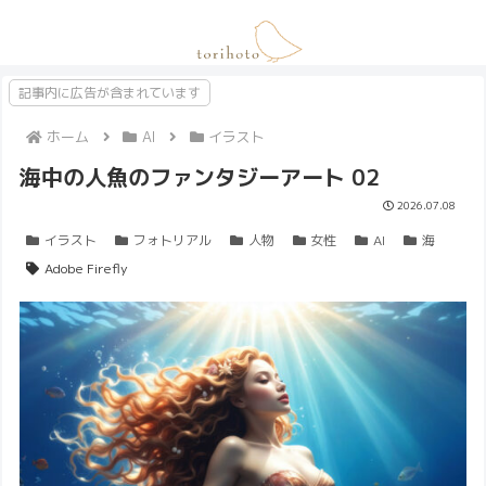
記事内に広告が含まれています
ホーム
AI
イラスト
海中の人魚のファンタジーアート 02
2026.07.08
イラスト
フォトリアル
人物
女性
AI
海
Adobe Firefly