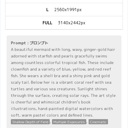
L
2560x1991px
FULL
3140x2442px
Prompt : プロンプト
A beautiful mermaid with long, wavy, ginger-gold hair
adorned with starfish and pearls gracefully swims
among countless colorful tropical fish. These include
clownfish and a variety of blue, yellow, and red reef
fish. She wears a shell bra and a shiny pink and gold
scaly tail. Below her is a vibrant coral reef with sea
turtles and various sea creatures. Sunlight shines
through the surface, creating solar rays. The art style
is cheerful and whimsical children’s book
illustrations, hand-painted digital watercolors with
soft, warm pastel colors and defined lines.
,
,
Shallow Depth of Field
Multiple Exposures
Cinematic