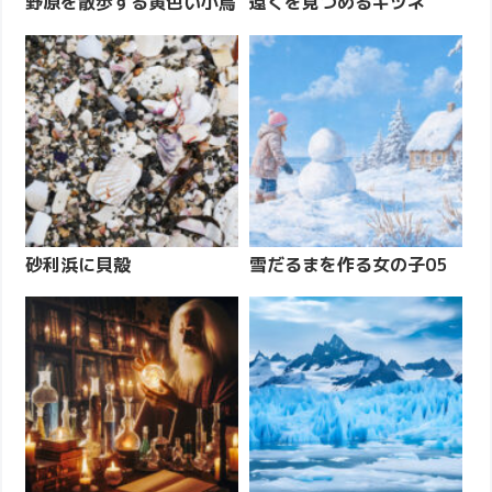
野原を散歩する黄色い小鳥
遠くを見つめるキツネ
砂利浜に貝殻
雪だるまを作る女の子05