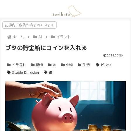
記事内に広告が含まれています
ホーム
AI
イラスト
ブタの貯金箱にコインを入れる
2024.06.26
イラスト
動物
AI
小物
生活
ピンク
Stable Diffusion
紺