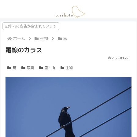
記事内に広告が含まれています
ホーム
生物
鳥
電線のカラス
2022.08.29
鳥
写真
里・山
生物