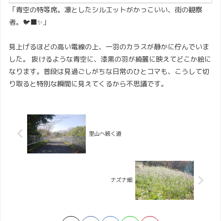
「青空の特等席。凛としたシルエットがかっこいい、街の観察
者。🐦‍⬛✨」
見上げるほどの高い電線の上、一羽のカラスが静かに佇んでいま
した。 抜けるような青空に、漆黒の羽が綺麗に映えてどこか絵に
なります。普段は見過ごしがちな日常のひとコマも、こうして切
り取ると特別な瞬間に見えてくるから不思議です。
里山へ続く道
ナズナ畑