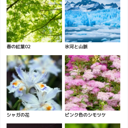
春の紅葉02
氷河と山脈
シャガの花
ピンク色のシモツケ