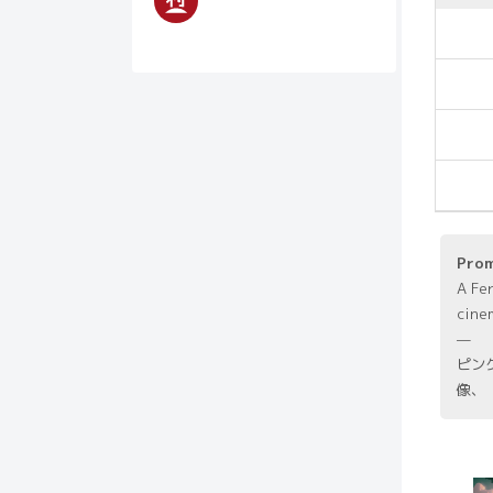
Pro
A Fer
cine
—
ピン
像、