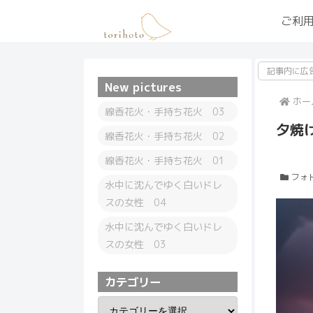
ご利
記事内に広
New pictures
ホー
線香花火・手持ち花火 03
夕焼け
線香花火・手持ち花火 02
線香花火・手持ち花火 01
フォ
水中に沈んでゆく白いドレ
スの女性 04
水中に沈んでゆく白いドレ
スの女性 03
カテゴリー