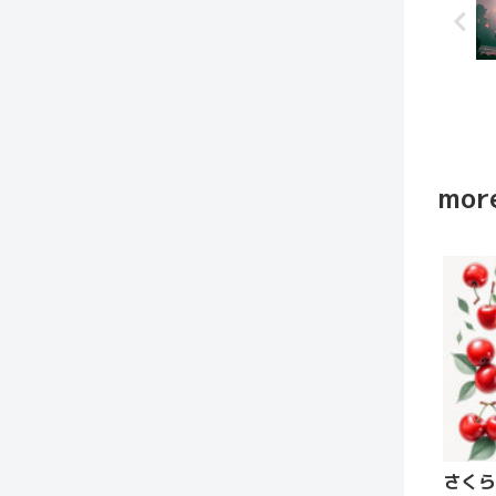
more
さくら