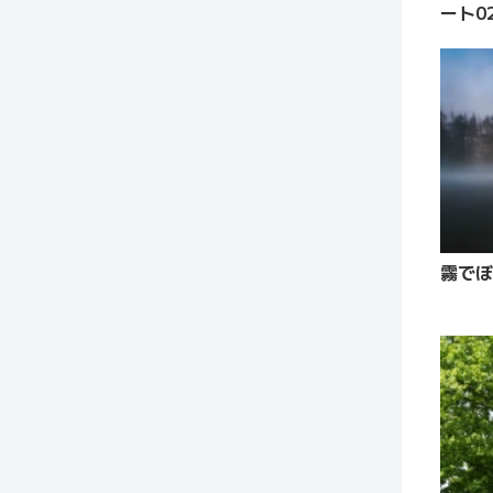
ート0
霧でぼ