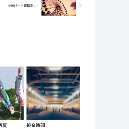
夕焼け空と観覧車-04
初夏
終業時間