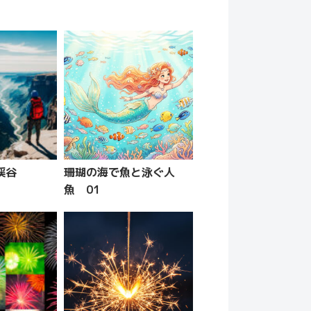
渓谷
珊瑚の海で魚と泳ぐ人
魚 01