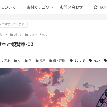
用について
素材カテゴリ
お問い合わせ
RAN
告が含まれています
ム
AI
フォトリアル
空と観覧車-03
トリアル
AI
空
風景
街・建物
オレンジ
FLUX