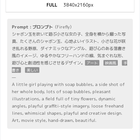
FULL
3840x2160px
Prompt : プロンプト
（Firefly）
シャボン玉を吹いて遊ぶ小さな女の子、全身を横から撮った写
真、たくさんのシャボン玉、心地よいイラスト、小さな花が咲
き乱れる野原、ダイナミックなアングル、遊び心のある落書き
風のイメージ、ゆるやかなフリーハンドの線、気まぐれな形、
遊び心と創造性を感じさせるデザイン。
アート
映画風
手
書き
美しい
—
A little girl playing with soap bubbles, a side shot of
her whole body, lots of soap bubbles, pleasant
illustrations, a field full of tiny flowers, dynamic
angles, playful graffiti-style imagery, loose freehand
lines, whimsical shapes, playful and creative design.
Art, movie style, hand-drawn, beautiful.