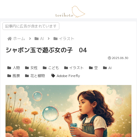
記事内に広告が含まれています
ホーム
AI
イラスト
シャボン玉で遊ぶ女の子 04
2025.06.30
人物
女性
こども
イラスト
空
AI
風景
花と植物
Adobe Firefly