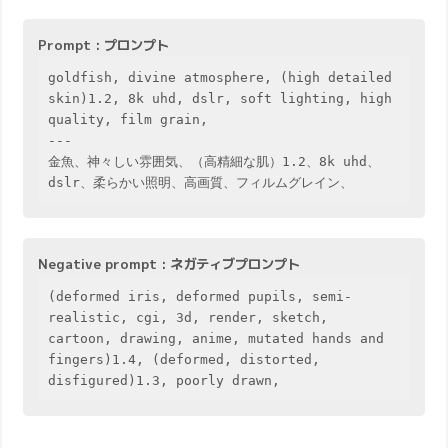
Prompt : プロンプト
goldfish, divine atmosphere, (high detailed 
skin)1.2, 8k uhd, dslr, soft lighting, high 
quality, film grain,

---

金魚、神々しい雰囲気、（高精細な肌）1.2、8k uhd、
dslr、柔らかい照明、高画質、フィルムグレイン、
Negative prompt : ネガティブプロンプト
(deformed iris, deformed pupils, semi-
realistic, cgi, 3d, render, sketch, 
cartoon, drawing, anime, mutated hands and 
fingers)1.4, (deformed, distorted, 
disfigured)1.3, poorly drawn,