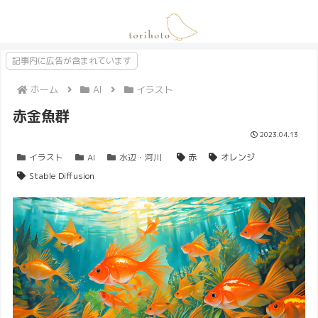
記事内に広告が含まれています
ホーム
AI
イラスト
赤金魚群
2023.04.13
イラスト
AI
水辺・河川
赤
オレンジ
Stable Diffusion