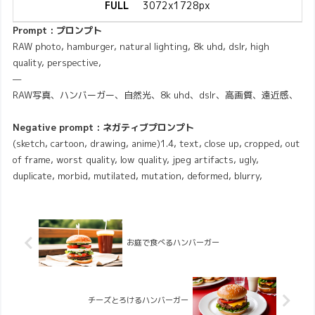
FULL
3072x1728px
Prompt : プロンプト
RAW photo, hamburger, natural lighting, 8k uhd, dslr, high
quality, perspective,
—
RAW写真、ハンバーガー、自然光、8k uhd、dslr、高画質、遠近感、
Negative prompt : ネガティブプロンプト
(sketch, cartoon, drawing, anime)1.4, text, close up, cropped, out
of frame, worst quality, low quality, jpeg artifacts, ugly,
duplicate, morbid, mutilated, mutation, deformed, blurry,
お庭で食べるハンバーガー
チーズとろけるハンバーガー