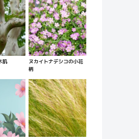
木肌
ヌカイトナデシコの小花
柄