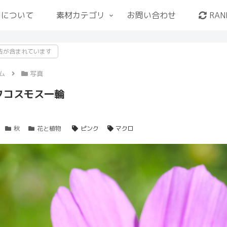
用について
素材カテゴリ
お問い合わせ
RAN
告が含まれています
ム
写真
クコスモス一輪
秋
花と植物
ピンク
マクロ