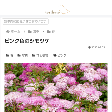
記事内に広告が含まれています
ホーム
四季
春
ピンク色のシモツケ
2022.09.02
春
写真
花と植物
ピンク