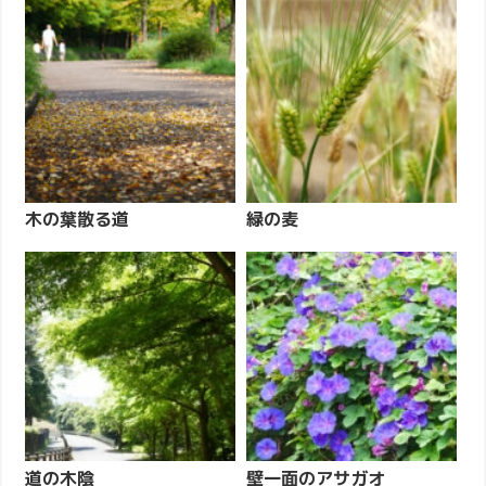
木の葉散る道
緑の麦
道の木陰
壁一面のアサガオ