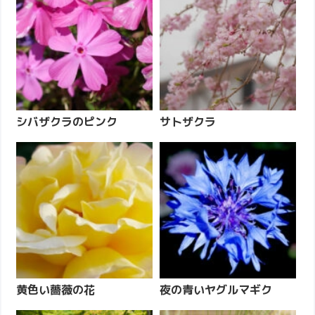
シバザクラのピンク
サトザクラ
黄色い薔薇の花
夜の青いヤグルマギク