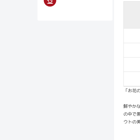
「お花
鮮やか
の中で
ウトの