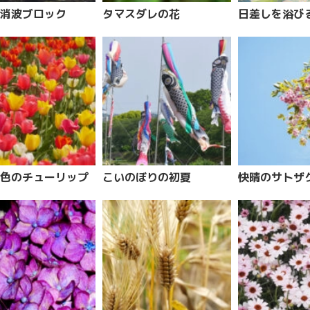
消波ブロック
タマスダレの花
日差しを浴び
色のチューリップ
こいのぼりの初夏
快晴のサトザ