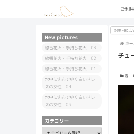
ご利
記事内に広
New pictures
ホー
線香花火・手持ち花火 03
チュ
線香花火・手持ち花火 02
線香花火・手持ち花火 01
春
水中に沈んでゆく白いドレ
スの女性 04
水中に沈んでゆく白いドレ
スの女性 03
カテゴリー