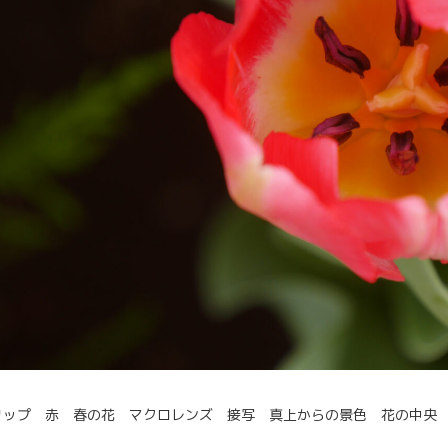
リップ 赤 春の花 マクロレンズ 接写 真上からの景色 花の中