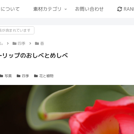
用について
素材カテゴリ
お問い合わせ
RAN
告が含まれています
ム
四季
春
ーリップのおしべとめしべ
写真
四季
花と植物