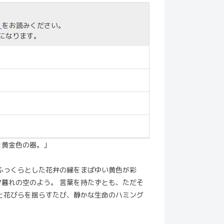
」
をお読みください。
になります。
と黄金色の器。」
ふっくらとした花弁の縁をまばゆい黄色が彩
暮れの空のよう。 言葉を持たずとも、ただそ
と花びらを揺らすたび、静かな生命のハミング