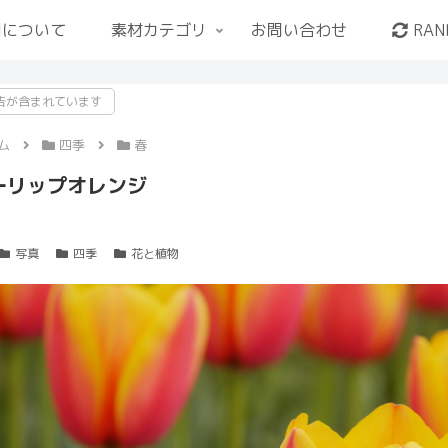
用について
素材カテゴリ
お問い合わせ
RAN
告が含まれています
ム
四季
春
ーリップオレンジ
写真
四季
花と植物