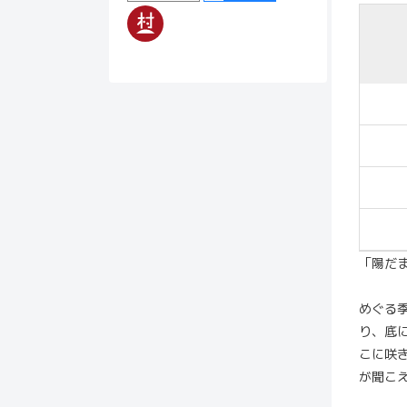
「陽だ
めぐる
り、底
こに咲
が聞こ