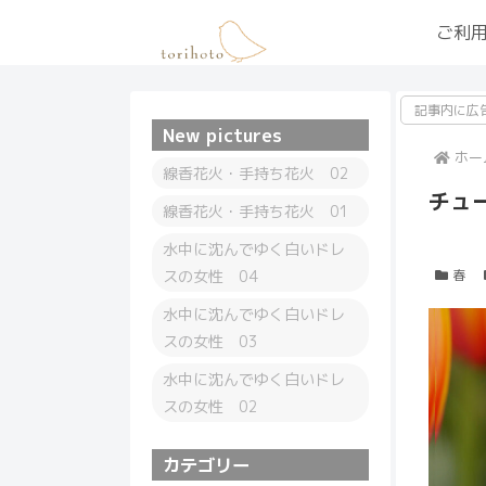
ご利
記事内に広
New pictures
ホー
線香花火・手持ち花火 02
チュ
線香花火・手持ち花火 01
水中に沈んでゆく白いドレ
スの女性 04
春
水中に沈んでゆく白いドレ
スの女性 03
水中に沈んでゆく白いドレ
スの女性 02
カテゴリー