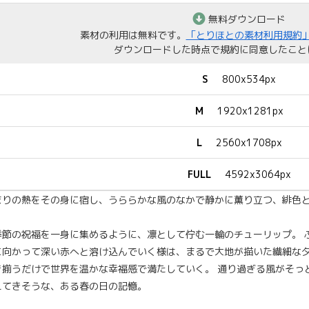
無料ダウンロード
素材の利用は無料です。
「とりほとの素材利用規約
ダウンロードした時点で規約に同意したこと
S
800x534px
M
1920x1281px
L
2560x1708px
FULL
4592x3064px
まりの熱をその身に宿し、うららかな風のなかで静かに薫り立つ、緋色
季節の祝福を一身に集めるように、凛として佇む一輪のチューリップ。 
に向かって深い赤へと溶け込んでいく様は、まるで大地が描いた繊細な夕
き揃うだけで世界を温かな幸福感で満たしていく。 通り過ぎる風がそっ
えてきそうな、ある春の日の記憶。