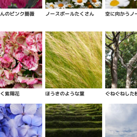
んのピンク薔薇
ノースポールたくさん
空に向かうノ
く紫陽花
ほうきのような葉
ぐねぐねした