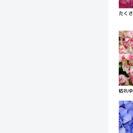
たくさ
枯れゆ