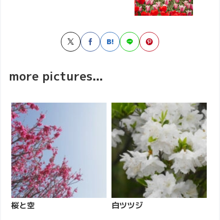
more pictures...
桜と空
白ツツジ