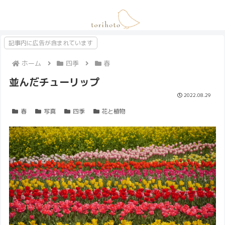
記事内に広告が含まれています
ホーム
四季
春
並んだチューリップ
2022.08.29
春
写真
四季
花と植物