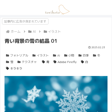
記事内に広告が含まれています
ホーム
AI
イラスト
青い背景の雪の結晶 01
2025.02.23
フォトリアル
イラスト
AI
小物
四季
冬
雪
テクスチャ
青
Adobe Firefly
白
キラキラ