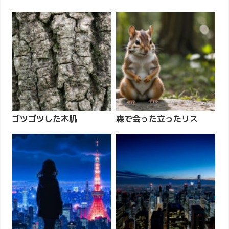
ゴツゴツした木肌
森で会った立ったリス