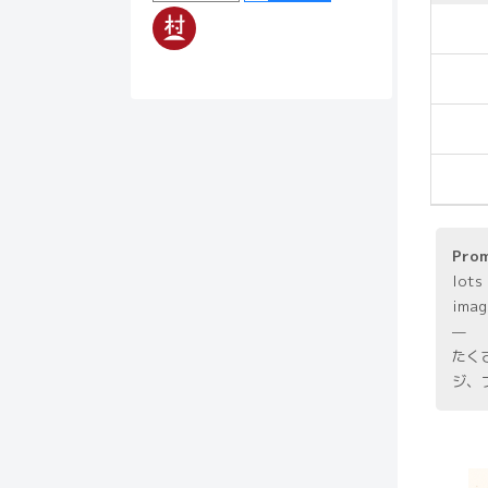
Pro
lots 
imag
—
たく
ジ、