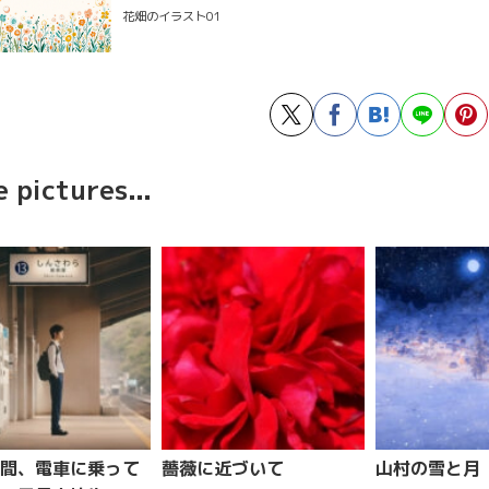
花畑のイラスト01
 pictures...
間、電車に乗って
薔薇に近づいて
山村の雪と月