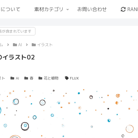
用について
素材カテゴリ
お問い合わせ
RAN
告が含まれています
ム
AI
イラスト
のイラスト02
スト
AI
春
花と植物
FLUX