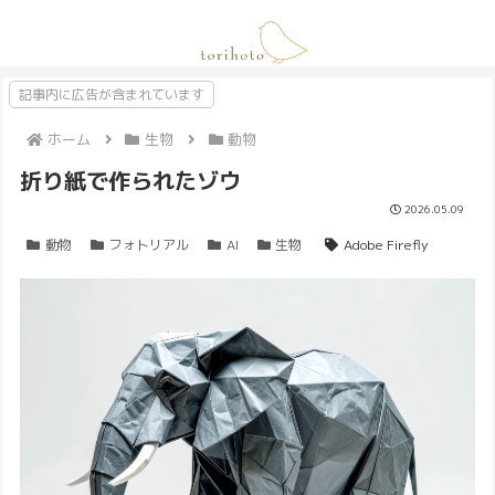
記事内に広告が含まれています
ホーム
生物
動物
折り紙で作られたゾウ
2026.05.09
動物
フォトリアル
AI
生物
Adobe Firefly