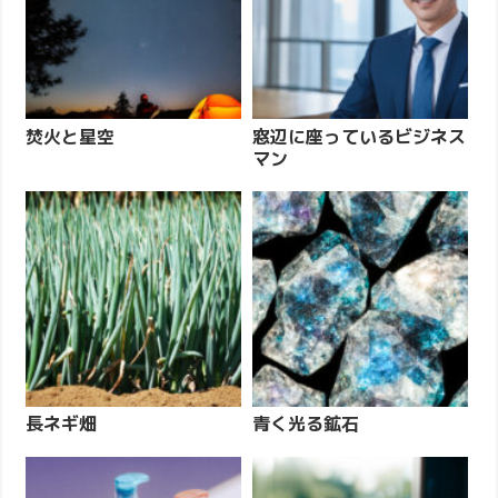
焚火と星空
窓辺に座っているビジネス
マン
長ネギ畑
青く光る鉱石