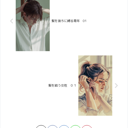
髪を後ろに縛る青年 01
髪を結う女性 ０１