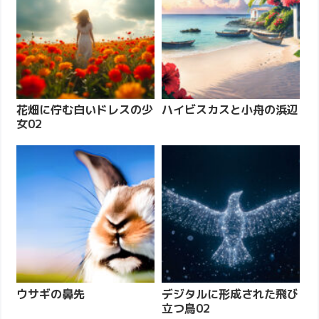
花畑に佇む白いドレスの少
ハイビスカスと小舟の浜辺
女02
ウサギの鼻先
デジタルに形成された飛び
立つ鳥02