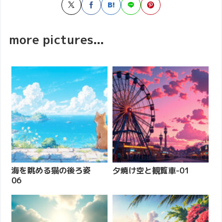
more pictures...
海を眺める猫の後ろ姿
夕焼け空と観覧車-01
06