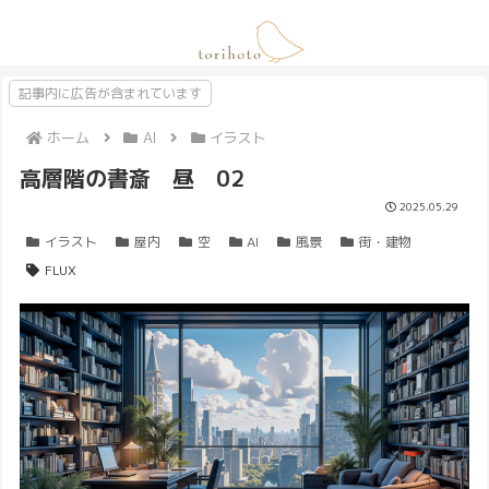
記事内に広告が含まれています
ホーム
AI
イラスト
高層階の書斎 昼 02
2025.05.29
イラスト
屋内
空
AI
風景
街・建物
FLUX