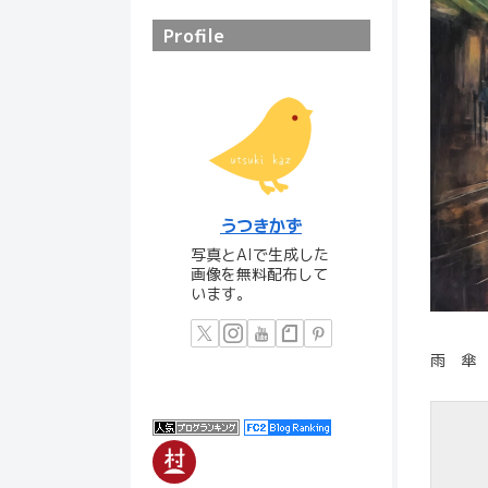
Profile
うつきかず
写真とAIで生成した
画像を無料配布して
います。
雨 傘