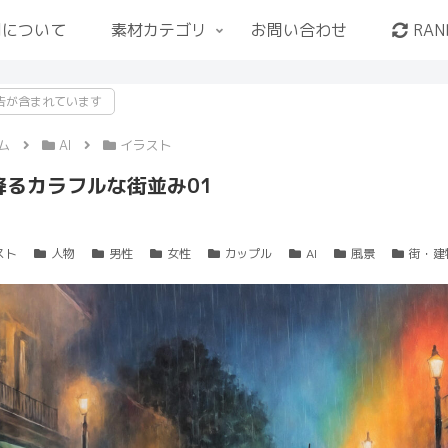
用について
素材カテゴリ
お問い合わせ
RAN
告が含まれています
ム
AI
イラスト
降るカラフルな街並み01
スト
人物
男性
女性
カップル
AI
風景
街・建