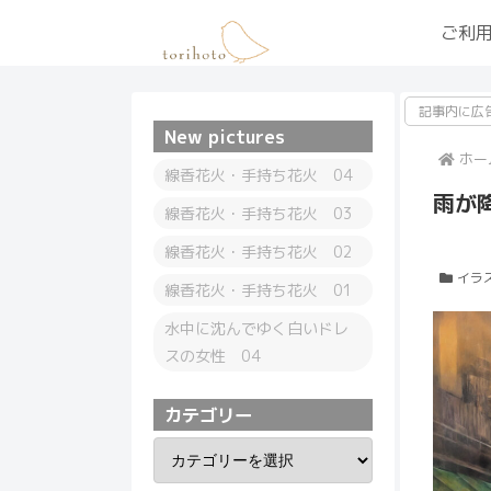
ご利
記事内に広
New pictures
ホー
線香花火・手持ち花火 04
雨が
線香花火・手持ち花火 03
線香花火・手持ち花火 02
イラ
線香花火・手持ち花火 01
水中に沈んでゆく白いドレ
スの女性 04
カテゴリー