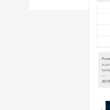
Pro
a pa
back
—
夜の