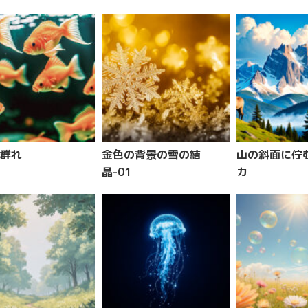
群れ
金色の背景の雪の結
山の斜面に佇
晶-01
カ