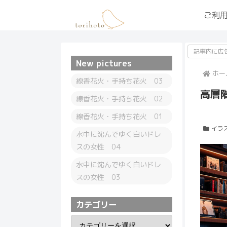
ご利
記事内に広
New pictures
ホー
線香花火・手持ち花火 03
高層
線香花火・手持ち花火 02
線香花火・手持ち花火 01
イラ
水中に沈んでゆく白いドレ
スの女性 04
水中に沈んでゆく白いドレ
スの女性 03
カテゴリー