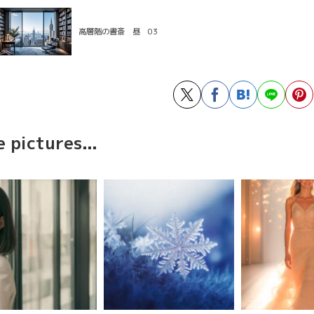
高層階の書斎 昼 03
 pictures...