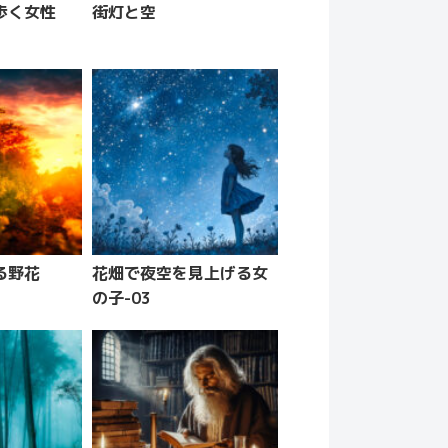
を歩く女性
街灯と空
る野花
花畑で夜空を見上げる女
の子-03