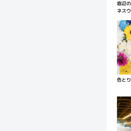
窓辺の
ネスウ
色とり