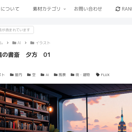
用について
素材カテゴリ
お問い合わせ
RAN
告が含まれています
ム
AI
イラスト
階の書斎 夕方 01
スト
屋内
空
AI
風景
街・建物
FLUX