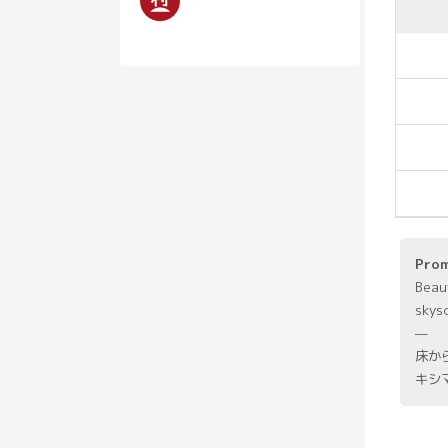
Pro
Beau
skys
—
床か
キシ