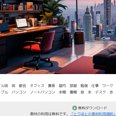
ビル街 街 都会 オフィス 書斎 屋内 部屋 勉強 仕事 ワーク
ーブル パソコン ノートパソコン 本棚 書棚 窓 本 デスク 赤
無料ダウンロード
素材の利用は無料です。
「とりほとの素材利用規約