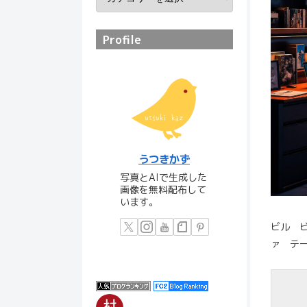
Profile
うつきかず
写真とAIで生成した
画像を無料配布して
います。
ビル 
ァ テ