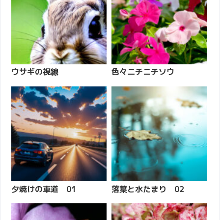
ウサギの視線
色々ニチニチソウ
夕焼けの車道 01
落葉と水たまり 02