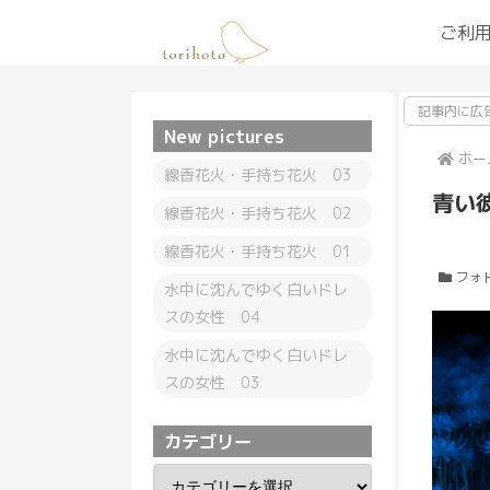
ご利
記事内に広
New pictures
ホー
線香花火・手持ち花火 03
青い
線香花火・手持ち花火 02
線香花火・手持ち花火 01
フォ
水中に沈んでゆく白いドレ
スの女性 04
水中に沈んでゆく白いドレ
スの女性 03
カテゴリー