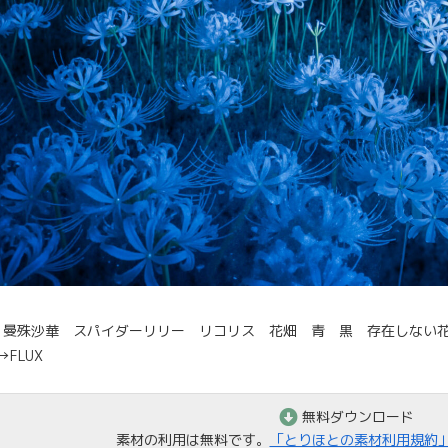
 曼殊沙華 スパイダーリリー リコリス 花畑 青 黒 存在しない
→FLUX
無料ダウンロード
素材の利用は無料です。
「とりほとの素材利用規約