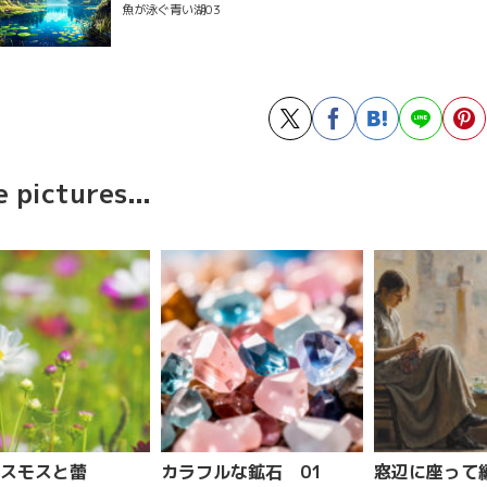
魚が泳ぐ青い湖03
 pictures...
スモスと蕾
カラフルな鉱石 01
窓辺に座って