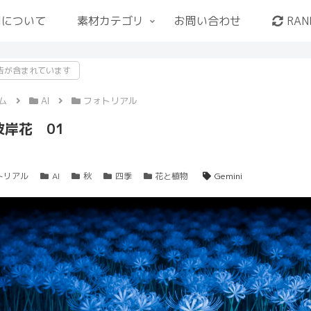
用について
素材カテゴリ
お問い合わせ
RAN
告が含まれています
ム
AI
フォトリアル
彼岸花 01
トリアル
AI
秋
四季
花と植物
Gemini