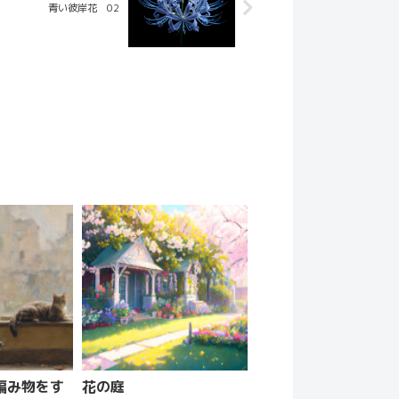
青い彼岸花 02
編み物をす
花の庭