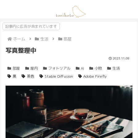
記事内に広告が含まれています
ホーム
生活
部屋
写真整理中
2023.11.08
部屋
屋内
フォトリアル
AI
小物
生活
黒
茶色
Stable Diffusion
Adobe Firefly