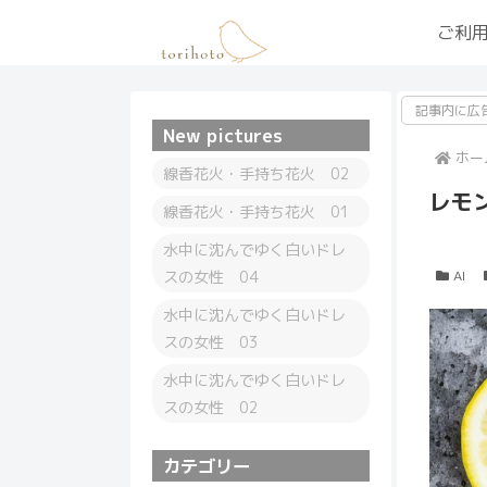
ご利
記事内に広
New pictures
ホー
線香花火・手持ち花火 02
レモ
線香花火・手持ち花火 01
水中に沈んでゆく白いドレ
スの女性 04
AI
水中に沈んでゆく白いドレ
スの女性 03
水中に沈んでゆく白いドレ
スの女性 02
カテゴリー