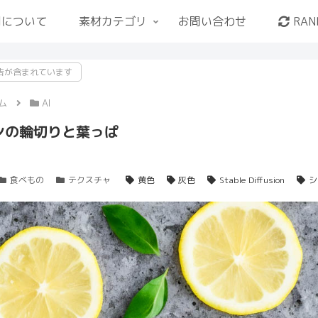
用について
素材カテゴリ
お問い合わせ
RAN
告が含まれています
ム
AI
ンの輪切りと葉っぱ
食べもの
テクスチャ
黄色
灰色
Stable Diffusion
シ