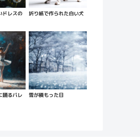
いドレスの
折り紙で作られた白い犬
に踊るバレ
雪が積もった日