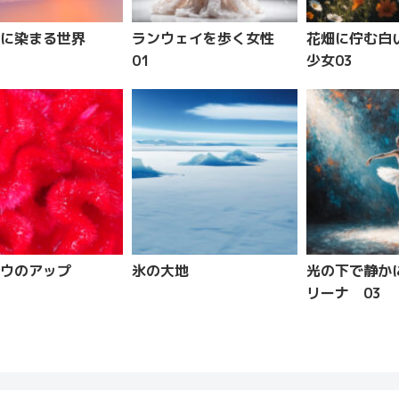
に染まる世界
ランウェイを歩く女性
花畑に佇む白
01
少女03
ウのアップ
氷の大地
光の下で静か
リーナ 03