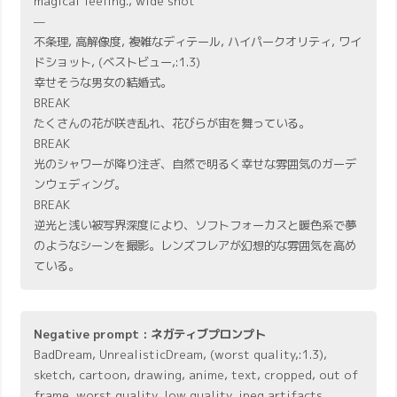
magical feeling., wide shot
—
不条理, 高解像度, 複雑なディテール, ハイパークオリティ, ワイ
ドショット, (ベストビュー,:1.3)
幸せそうな男女の結婚式。
BREAK
たくさんの花が咲き乱れ、花びらが宙を舞っている。
BREAK
光のシャワーが降り注ぎ、自然で明るく幸せな雰囲気のガーデ
ンウェディング。
BREAK
逆光と浅い被写界深度により、ソフトフォーカスと暖色系で夢
のようなシーンを撮影。レンズフレアが幻想的な雰囲気を高め
ている。
Negative prompt : ネガティブプロンプト
BadDream, UnrealisticDream, (worst quality,:1.3),
sketch, cartoon, drawing, anime, text, cropped, out of
frame, worst quality, low quality, jpeg artifacts,