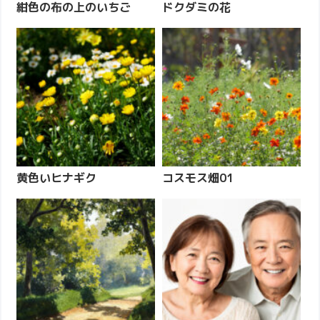
紺色の布の上のいちご
ドクダミの花
黄色いヒナギク
コスモス畑01