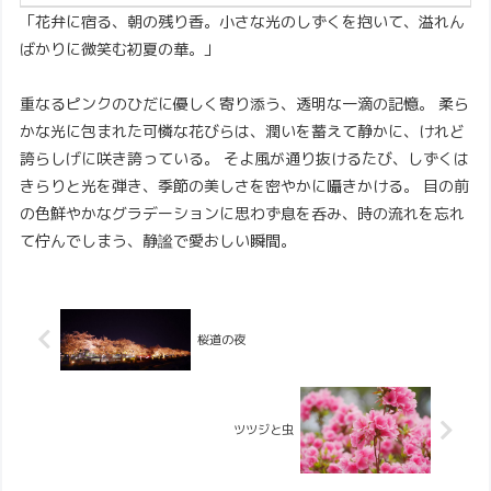
「花弁に宿る、朝の残り香。小さな光のしずくを抱いて、溢れん
ばかりに微笑む初夏の華。」
重なるピンクのひだに優しく寄り添う、透明な一滴の記憶。 柔ら
かな光に包まれた可憐な花びらは、潤いを蓄えて静かに、けれど
誇らしげに咲き誇っている。 そよ風が通り抜けるたび、しずくは
きらりと光を弾き、季節の美しさを密やかに囁きかける。 目の前
の色鮮やかなグラデーションに思わず息を呑み、時の流れを忘れ
て佇んでしまう、静謐で愛おしい瞬間。
桜道の夜
ツツジと虫