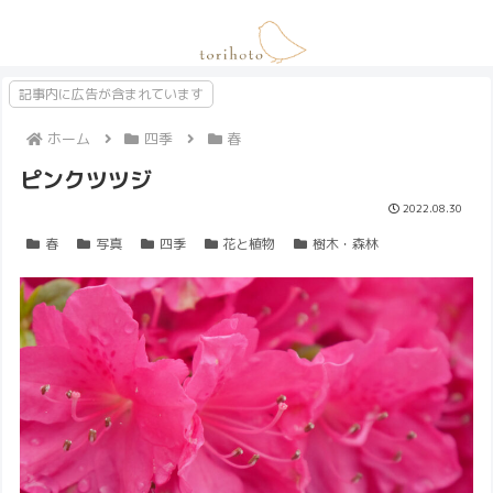
記事内に広告が含まれています
ホーム
四季
春
ピンクツツジ
2022.08.30
春
写真
四季
花と植物
樹木・森林