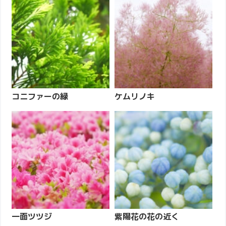
コニファーの緑
ケムリノキ
一面ツツジ
紫陽花の花の近く