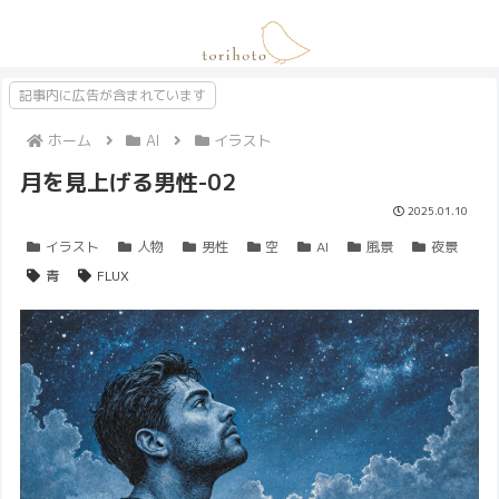
記事内に広告が含まれています
ホーム
AI
イラスト
月を見上げる男性-02
2025.01.10
イラスト
人物
男性
空
AI
風景
夜景
青
FLUX