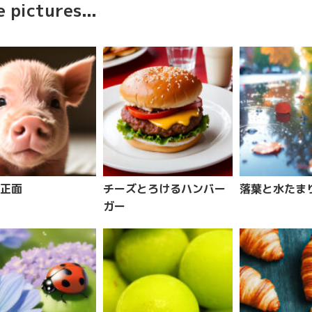
 pictures...
正面
チーズとろけるハンバー
落葉と水たまり
ガー