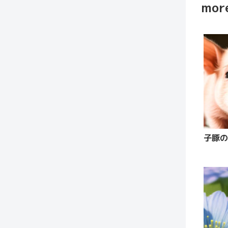
more
子豚の