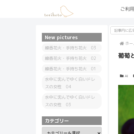
ご利
記事内に広
New pictures
ホー
線香花火・手持ち花火 03
葡萄
線香花火・手持ち花火 02
線香花火・手持ち花火 01
AI
水中に沈んでゆく白いドレ
スの女性 04
水中に沈んでゆく白いドレ
スの女性 03
カテゴリー