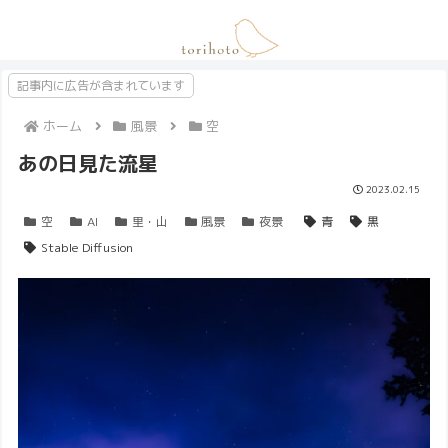
記事内に広告が含まれています
ホーム
風景
空
あの日見た流星
2023.02.15
空
AI
里・山
風景
夜景
青
黒
Stable Diffusion