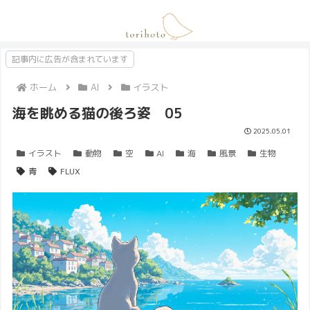
記事内に広告が含まれています
ホーム
AI
イラスト
海を眺める猫の後ろ姿 05
2025.05.01
イラスト
動物
空
AI
海
風景
生物
青
FLUX