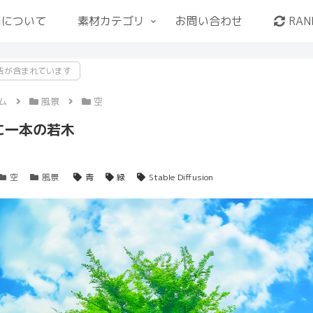
用について
素材カテゴリ
お問い合わせ
RAN
告が含まれています
ム
風景
空
に一本の若木
空
風景
青
緑
Stable Diffusion