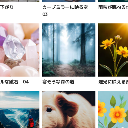
下がり
カーブミラーに映る空
雨粒が跳ねる
03
ルな鉱石 04
寒そうな森の道
逆光に映える