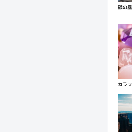
磯の昼
カラフ