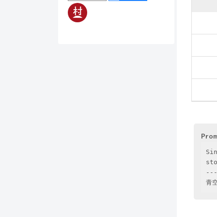
Pro
Si
sto
---
青