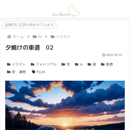
記事内に広告が含まれています
ホーム
AI
イラスト
夕焼けの車道 02
2025.10.13
イラスト
フォトリアル
空
AI
道
風景
街・建物
FLUX