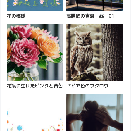
花の模様
高層階の書斎 昼 01
花瓶に生けたピンクと黄色
セピア色のフクロウ