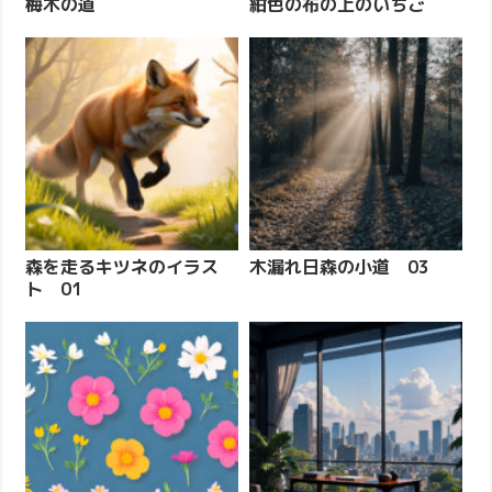
梅木の道
紺色の布の上のいちご
森を走るキツネのイラス
木漏れ日森の小道 03
ト 01