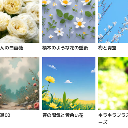
んの白薔薇
標本のような花の壁紙
梅と青空
道02
春の陽気と黄色い花
キラキラプラ
ーズ