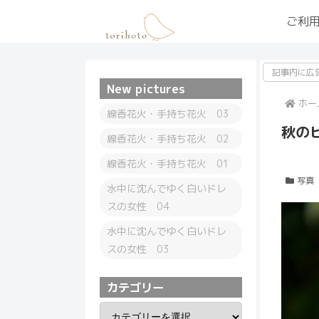
ご利
記事内に広
New pictures
ホー
線香花火・手持ち花火 03
秋の
線香花火・手持ち花火 02
線香花火・手持ち花火 01
写真
水中に沈んでゆく白いドレ
スの女性 04
水中に沈んでゆく白いドレ
スの女性 03
カテゴリー