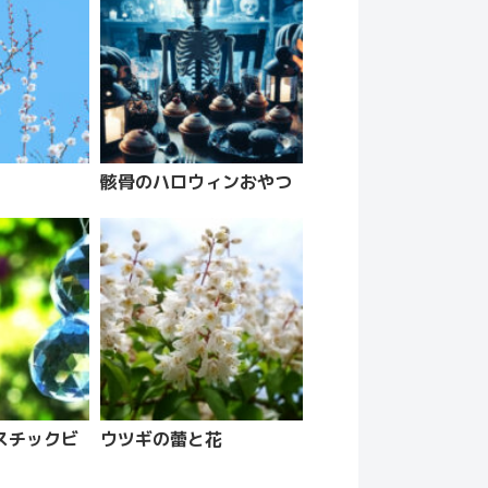
骸骨のハロウィンおやつ
スチックビ
ウツギの蕾と花