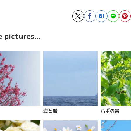
 pictures...
海と船
ハギの実