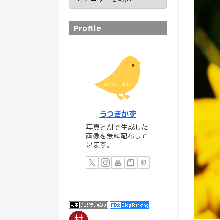
Profile
うつきかず
写真とAIで生成した
画像を無料配布して
います。