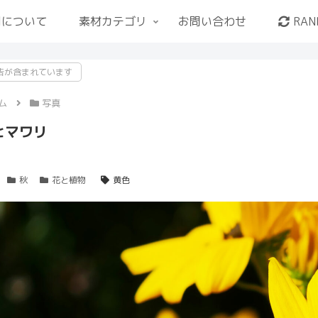
用について
素材カテゴリ
お問い合わせ
RAN
告が含まれています
ム
写真
ヒマワリ
秋
花と植物
黄色