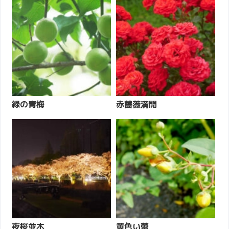
緑の青梅
赤薔薇満開
夜桜並木
黄色い蕾