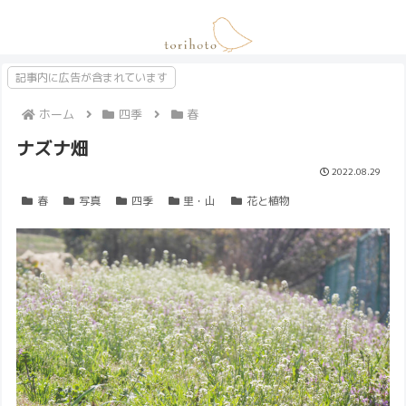
記事内に広告が含まれています
ホーム
四季
春
ナズナ畑
2022.08.29
春
写真
四季
里・山
花と植物