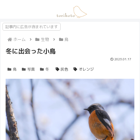
記事内に広告が含まれています
ホーム
生物
鳥
冬に出会った小鳥
2023.01.17
鳥
写真
冬
灰色
オレンジ