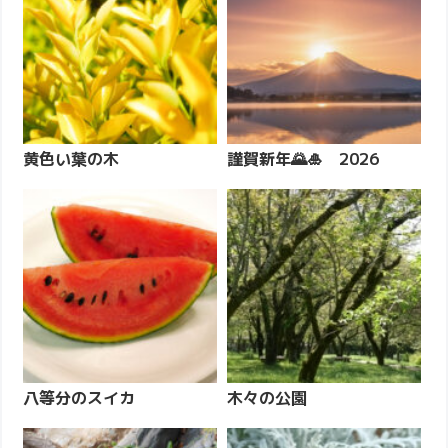
黄色い葉の木
謹賀新年🌄🎍 2026
八等分のスイカ
木々の公園