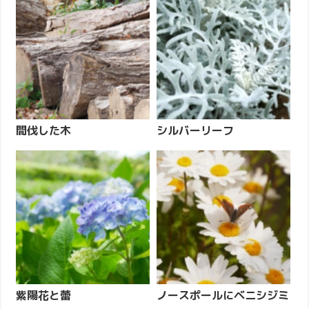
間伐した木
シルバーリーフ
紫陽花と蕾
ノースポールにベニシジミ